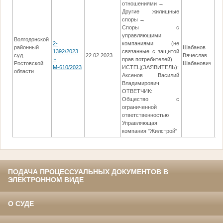
отношениями →
Другие жилищные
споры →
Споры с
управляющими
Волгодонской
2-
компаниями (не
районный
Шабанов
1392/2023
связанные с защитой
суд
22.02.2023
Вячеслав
18
~
прав потребителей)
Ростовской
Шабанович
М-610/2023
ИСТЕЦ(ЗАЯВИТЕЛЬ):
области
Аксенов Василий
Владимирович
ОТВЕТЧИК:
Общество с
ограниченной
ответственностью
Управляющая
компания "Жилстрой"
ПОДАЧА ПРОЦЕССУАЛЬНЫХ ДОКУМЕНТОВ В
ЭЛЕКТРОННОМ ВИДЕ
О СУДЕ